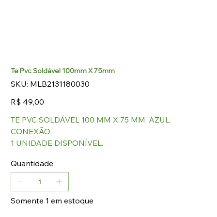
Te Pvc Soldável 100mm X 75mm
SKU
SKU:
MLB2131180030
MLB2131180030
Preço
R$ 49,00
TE PVC SOLDÁVEL 100 MM X 75 MM, AZUL.
CONEXÃO.
1 UNIDADE DISPONÍVEL.
Quantidade
Somente 1 em estoque