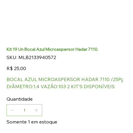
Kit 19 Un Bocal Azul Microaspersor Hadar 7110.
SKU
SKU:
MLB2133940572
MLB2133940572
Preço
R$ 25,00
BOCAL AZUL MICROASPERSOR HADAR 7110 /25Pç
DIÂMETRO:1,4 VAZÃO:103 2 KIT'S DISPONÍVEIS.
Quantidade
Somente 1 em estoque