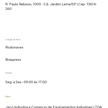
R. Paulo Rebessi, 1000 - Cd. Jardim Leme/SP | Cep: 13614-
260
Cotação de frete
Rodonaves
Braspress
Horário
Seg. a Sex.: 09:00 às 17:00
Dados
Jaco Industria e Comercio de Equipamentos Industriais LTDA