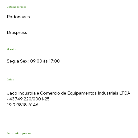
Cotação de frete
Rodonaves
Braspress
Horário
Seg. a Sex.: 09:00 às 17:00
Dados
Jaco Industria e Comercio de Equipamentos Industriais LTDA
- 43.749.220/0001-25
19 9 9818-6146
Formas de pagamento