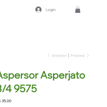
Login
Anterior
Próximo
Aspersor Asperjato
3/4 9575
ço
 35,00