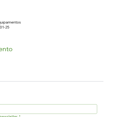
Equipamentos
001-25
ento
newsletter.
*