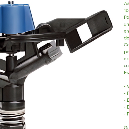
As
16
Po
um
em
de
Co
pr
ex
cu
Es
- 
- 
- 
- 
- 
Ga