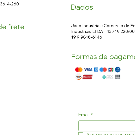
13614-260
Dados
e frete
Jaco Industria e Comercio de 
Industriais LTDA - 43.749.220/0
19 9 9818-6146
Formas de pagam
Email
*
Sim, quero assinar a sua 