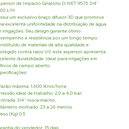
persor de Impacto Giratório D-NET 9575 3/4"
00 L/H
ssui um exclusivo braço difusor 3D que promove
a excelente uniformidade na distribuição de água
 irrigações. Seu design garante ótimo
sempenho e resistência por um longo tempo.
nstituído de materiais de alta qualidade e
otegido contra raios UV, este aspersor apresenta
celente durabilidade. Ideal para irrigações em
ltivos de campo aberto.
pecificações:
Vazão máxima: 1.600 litros/hora;
Pressão ideal de trabalho: 2,0 a 4,0 bar;
Entrada: 3/4" rosca macho;
Diâmetro molhado: 23 a 26 metros.
Peso (Kg) 0.5
rantia do vendedor: 15 dias