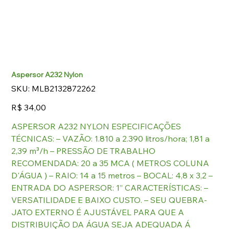
Aspersor A232 Nylon
SKU
SKU:
MLB2132872262
MLB2132872262
Preço
R$ 34,00
ASPERSOR A232 NYLON ESPECIFICAÇÕES
TÉCNICAS: – VAZÃO: 1.810 a 2.390 litros/hora; 1,81 a
2,39 m³/h – PRESSÃO DE TRABALHO
RECOMENDADA: 20 a 35 MCA ( METROS COLUNA
D'ÁGUA ) – RAIO: 14 a 15 metros – BOCAL: 4,8 x 3,2 –
ENTRADA DO ASPERSOR: 1” CARACTERÍSTICAS: –
VERSATILIDADE E BAIXO CUSTO. – SEU QUEBRA-
JATO EXTERNO É AJUSTÁVEL PARA QUE A
DISTRIBUIÇÃO DA ÁGUA SEJA ADEQUADA Á