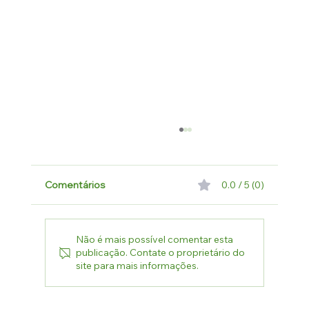
Comentários
0.0 / 5 (0)
Não é mais possível comentar esta
publicação. Contate o proprietário do
site para mais informações.
Sistema de Filtragem no Agronegócio -
Alta Eficiência com o Crivo Autolimpante