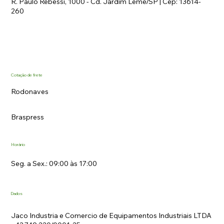
R. Paulo Rebessi, 1000 - Cd. Jardim Leme/SP | Cep: 13614-
260
Cotação de frete
Rodonaves
Braspress
Horário
Seg. a Sex.: 09:00 às 17:00
Dados
Jaco Industria e Comercio de Equipamentos Industriais LTDA