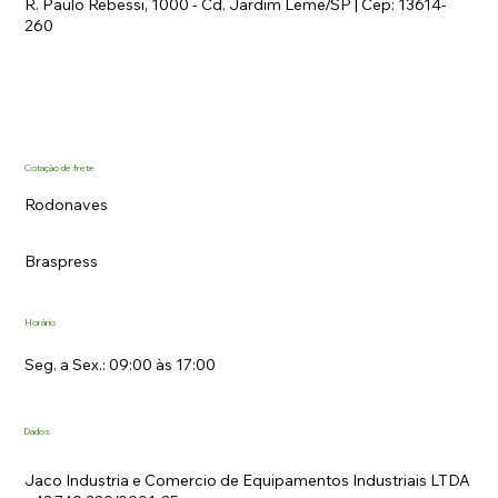
R. Paulo Rebessi, 1000 - Cd. Jardim Leme/SP | Cep: 13614-
260
Cotação de frete
Rodonaves
Braspress
Horário
Seg. a Sex.: 09:00 às 17:00
Dados
Jaco Industria e Comercio de Equipamentos Industriais LTDA